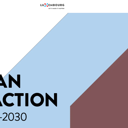
AN
ACTION
-2030